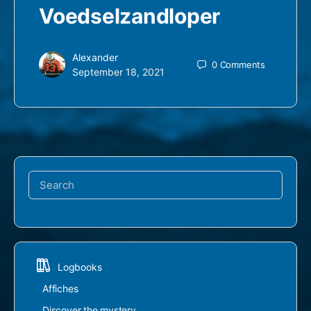
Voedselzandloper
Alexander
0
Comments
September 18, 2021
Search
for:
Logbooks
Affiches
Discover the mystery