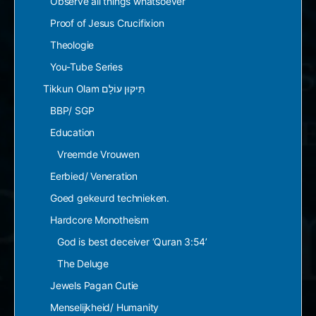
Observe all things whatsoever
Proof of Jesus Crucifixion
Theologie
You-Tube Series
Tikkun Olam תִּיקּוּן עוֹלָם
BBP/ SGP
Education
Vreemde Vrouwen
Eerbied/ Veneration
Goed gekeurd technieken.
Hardcore Monotheism
God is best deceiver ‘Quran 3:54’
The Deluge
Jewels Pagan Cutie
Menselijkheid/ Humanity