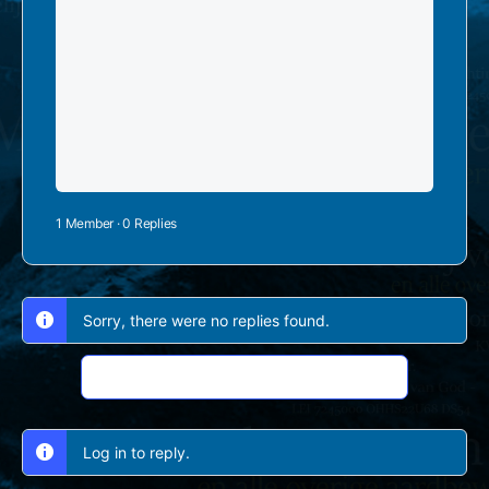
1 Member
·
0 Replies
Sorry, there were no replies found.
Log In to Reply
Log in to reply.