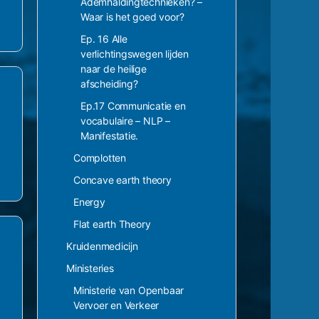
Ademhaldingtechnieken? –
Waar is het goed voor?
Ep. 16 Alle
verlichtingswegen lijden
naar de heilige
afscheiding?
Ep.17 Communicatie en
vocabulaire – NLP –
Manifestatie.
Complotten
Concave earth theory
Energy
Flat earth Theory
Kruidenmedicijn
Ministeries
Ministerie van Openbaar
Vervoer en Verkeer