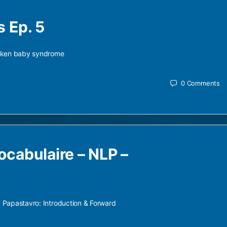
s Ep. 5
haken baby syndrome
0
Comments
cabulaire – NLP –
S. Papastavro: Introduction & Forward