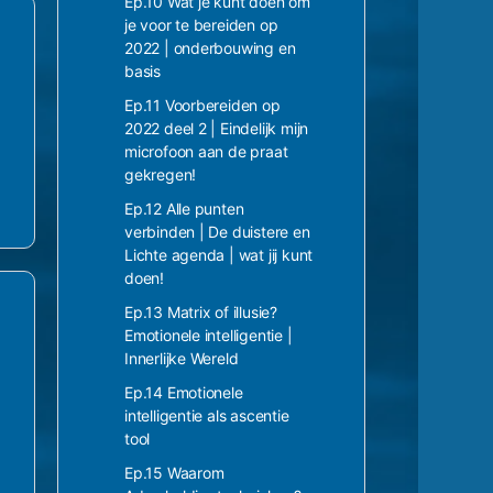
Ep.10 Wat je kunt doen om
je voor te bereiden op
2022 | onderbouwing en
basis
Ep.11 Voorbereiden op
2022 deel 2 | Eindelijk mijn
microfoon aan de praat
gekregen!
Ep.12 Alle punten
verbinden | De duistere en
Lichte agenda | wat jij kunt
doen!
Ep.13 Matrix of illusie?
Emotionele intelligentie |
Innerlijke Wereld
Ep.14 Emotionele
intelligentie als ascentie
tool
Ep.15 Waarom