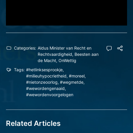
Categories:
Aldus Minister van Recht en
Rechtvaardigheid
,
Beesten aan
de Macht
,
OnWettig
Tags:
#hetlinksesprookje
,
#milieuhypocrietheid
,
#moreel
,
#nietonzeoorlog
,
#wegmetde
,
#wewordengenaaid
,
#wewordenvoorgelogen
Related Articles